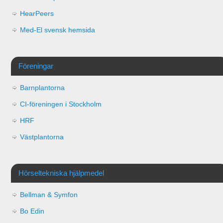
HearPeers
Med-El svensk hemsida
Föreningar
Barnplantorna
CI-föreningen i Stockholm
HRF
Västplantorna
Hörseltekniska hjälpmedel
Bellman & Symfon
Bo Edin