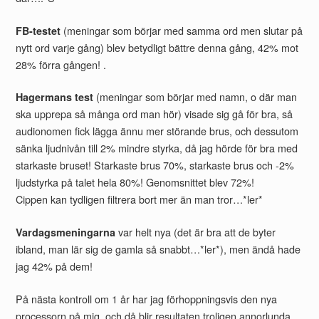
(meningar som börjar med samma ord men slutar på
FB-testet
nytt ord varje gång) blev betydligt bättre denna gång, 42% mot
28% förra gången! .
(meningar som börjar med namn, o där man
Hagermans test
ska upprepa så många ord man hör) visade sig gå för bra, så
audionomen fick lägga ännu mer störande brus, och dessutom
sänka ljudnivån till 2% mindre styrka, då jag hörde för bra med
starkaste bruset! Starkaste brus 70%, starkaste brus och -2%
ljudstyrka på talet hela 80%! Genomsnittet blev 72%!
Cippen kan tydligen filtrera bort mer än man tror…*ler*
var helt nya (det är bra att de byter
Vardagsmeningarna
ibland, man lär sig de gamla så snabbt…*ler*), men ändå hade
jag 42% på dem!
På nästa kontroll om 1 år har jag förhoppningsvis den nya
processorn på mig, och då blir resultaten troligen annorlunda,