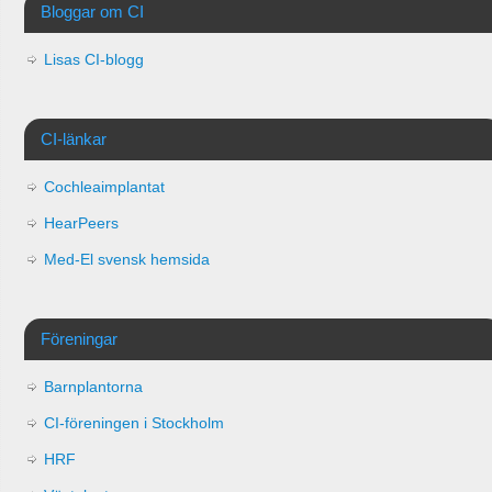
Bloggar om CI
Lisas CI-blogg
CI-länkar
Cochleaimplantat
HearPeers
Med-El svensk hemsida
Föreningar
Barnplantorna
CI-föreningen i Stockholm
HRF