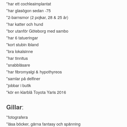
*har ett cochleaimplantat
*har glasögon sedan -75
*2-barnsmor (2 pojkar, 28 & 25 år)
*har katter och hund
*bor utanför Göteborg med sambo
*har 6 tatueringar
*kort stubin ibland
*bra lokalsinne
*har tinnitus
*snabbläsare
*har fibromyalgi & hypothyreos
*samlar på delfiner
*jobbar i butik
*kör en klarblå Toyota Yaris 2016
:
Gillar
*fotografera
*läsa böcker, gärna fantasy och spänning