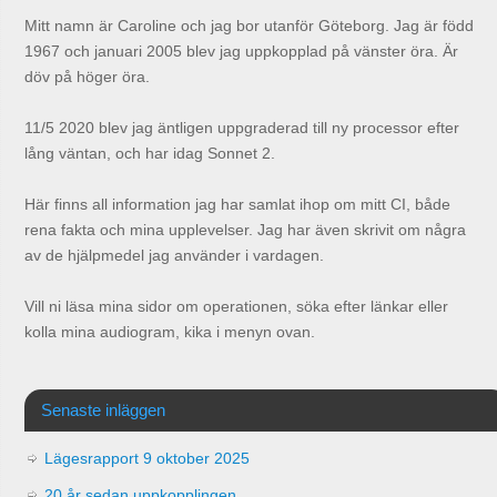
Mitt namn är Caroline och jag bor utanför Göteborg. Jag är född
1967 och januari 2005 blev jag uppkopplad på vänster öra. Är
döv på höger öra.
11/5 2020 blev jag äntligen uppgraderad till ny processor efter
lång väntan, och har idag Sonnet 2.
Här finns all information jag har samlat ihop om mitt CI, både
rena fakta och mina upplevelser. Jag har även skrivit om några
av de hjälpmedel jag använder i vardagen.
Vill ni läsa mina sidor om operationen, söka efter länkar eller
kolla mina audiogram, kika i menyn ovan.
Senaste inläggen
Lägesrapport 9 oktober 2025
20 år sedan uppkopplingen