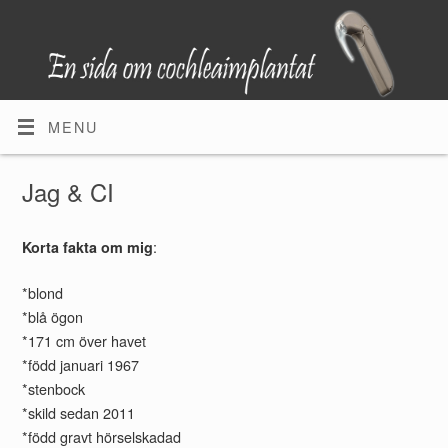
MENU
Jag & CI
:
Korta fakta om mig
*blond
*blå ögon
*171 cm över havet
*född januari 1967
*stenbock
*skild sedan 2011
*född gravt hörselskadad