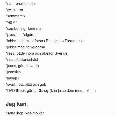
*naturpromenader
*cykelturer
*sommaren
*vitt vin
*sambons grillade mat!
*pyssla i trädgården
*labba med mina foton i Photoshop Elements 8
*jobba med hemsidorna
*resa, både inom och utanför Sverige
*rida på islandshäst
*jeans, gärna svarta
*jeanskjol
*kavajer
*svart, rött, blått och gult
*DVD-filmer, gärna Disney (kan ju se dem med text nu)
:
Jag kan
*sätta ihop Ikea-möbler