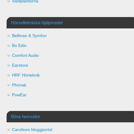
Västplantorna
Hörseltekniska hjälpmedel
Bellman & Symfon
Bo Edin
Comfort Audio
Earstore
HRF Hörteknik
Phonak
PowEar
Mina hemsidor
Carolines bloggportal