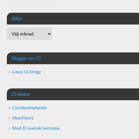
Arkiv
Bloggar om CI
Lisas CI-blogg
CI-länkar
Cochleaimplantat
HearPeers
Med-El svensk hemsida