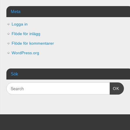
Meta
Logga in
Flöde för inlägg
Flöde för kommentarer
WordPress.org
Sök
OK