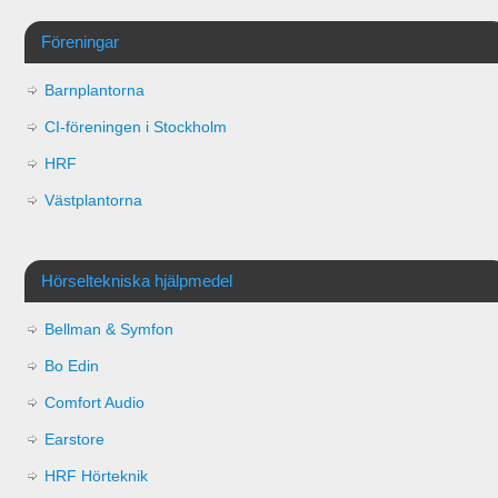
Föreningar
Barnplantorna
CI-föreningen i Stockholm
HRF
Västplantorna
Hörseltekniska hjälpmedel
Bellman & Symfon
Bo Edin
Comfort Audio
Earstore
HRF Hörteknik