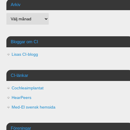
Arkiv
Bloggar om CI
Lisas CI-blogg
CI-länkar
Cochleaimplantat
HearPeers
Med-El svensk hemsida
Föreningar