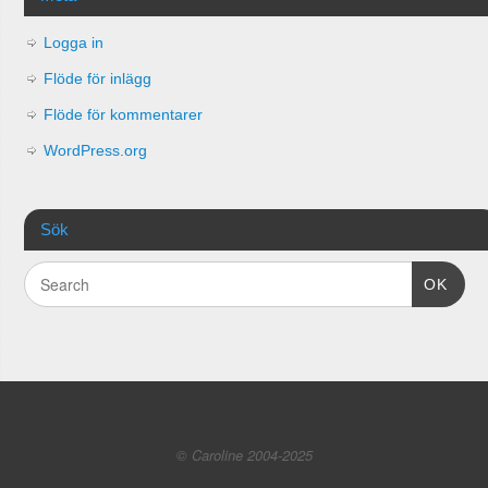
Logga in
Flöde för inlägg
Flöde för kommentarer
WordPress.org
Sök
OK
© Caroline 2004-2025