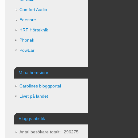
Comfort Audio
Earstore
HRF Hörteknik
Phonak
PowEar
Mina hemsidor
Carolines bloggportal
Livet på landet
Bloggstatistik
Antal besökare totalt:
296275