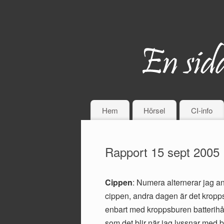
Hem
Hörsel
CI-info
Rapport 15 sept 2005
Cippen
: Numera alternerar jag a
cippen, andra dagen är det kropps
enbart med kroppsburen batterihåll
som det blir när jag lyssnar med