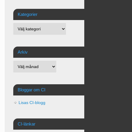
Kategorier
Arkiv
Bloggar om CI
Lisas CI-blogg
CI-länkar