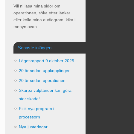
Vill ni läsa mina sidor om
operationen, söka efter länkar
eller kolla mina audiogram, kika i
menyn ovan.
Senaste inläggen
Lägesrapport 9 oktober 2025
20 år sedan uppkopplingen
20 år sedan operationen
Skarpa valptänder kan göra
stor skada!
Fick nya program i
processorn
Nya justeringar