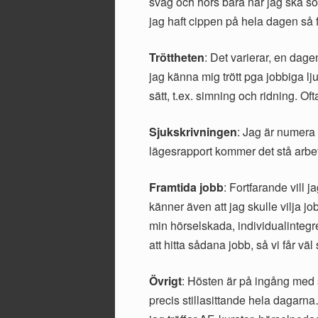
svag och hörs bara när jag ska sov
jag haft cippen på hela dagen så f
Tröttheten
: Det varierar, en dage
jag känna mig trött pga jobbiga lj
sätt, t.ex. simning och ridning. Of
Sjukskrivningen
: Jag är numera 
lägesrapport kommer det stå arbet
Framtida jobb
: Fortfarande vill
känner även att jag skulle vilja j
min hörselskada, individualintegre
att hitta sådana jobb, så vi får väl 
Övrigt
: Hösten är på ingång med s
precis stillasittande hela dagarna…