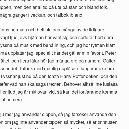
ippen, men den är alltid på ute på stan och bland folk.
några gånger i veckan, och talbok ibland.
känns normala och helt ok, och många av de tidigare
svagt ljud, dvs hjärnan har vant sig och sorterar bort dem
lyssna på musik med behållning, och jag hör rytmen klart
na uppfattar jag, speciellt när det gäller min favorit, Peter
häftet, och flera låtar hör jag många ord på numera. Gäller
lyssnandet. Talbok med manlig uppläsare fungerar oxo bra,
. Lyssnar just nu på den första Harry Potter-boken, och den
gefär vad han ska säga i texten. Behöver alltså inte lusläsa
ller ljud jag är mkt ovan vid, så kan det fortfarande komma
abbt numera.
e ju mer jag använder cippen, så jag försöker använda den
n om jag inte använder cippen så mycket, så är tinnitusen