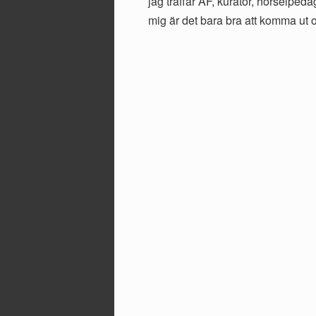
jag träffar AF, kurator, hörselpeda
mig är det bara bra att komma ut oc