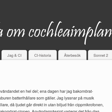
Jag & CI
CI-historia
Återbesök
Sonnet 2
nvändandet en hel del; ena dagen har jag bakomörat-
buren batterihållare som gäller. Jag lyssnar på musik
are, då ljudet går direkt in utan biljud från cippmikrofonen,
 bakomörat-cippen. Användarmässigt varierar det från dag