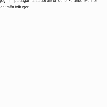
gog m.fl. på dagarna, så det blir en del bilkörande. Men för
h träffa folk igen!