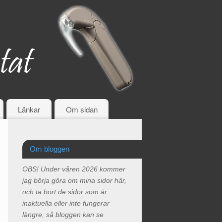
Länkar
Om sidan
Om bloggen
OBS! Under våren 2026 kommer
jag börja göra om mina sidor här,
och ta bort de sidor som är
inaktuella eller inte fungerar
längre, så bloggen kan se