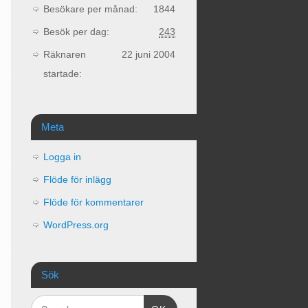
Besökare per månad:
1844
Besök per dag:
243
Räknaren
22 juni 2004
startade:
Meta
Logga in
Flöde för inlägg
Flöde för kommentarer
WordPress.org
Sök