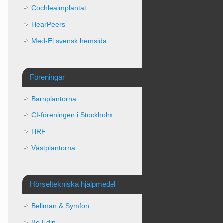
Cochleaimplantat
HearPeers
Med-El svensk hemsida
Föreningar
Barnplantorna
CI-föreningen i Stockholm
HRF
Västplantorna
Hörseltekniska hjälpmedel
Bellman & Symfon
Bo Edin