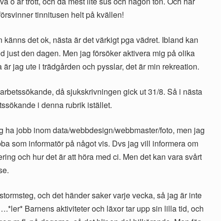
a o är trött, och då mest lite sus och någon ton. Och har
örsvinner tinnitusen helt på kvällen!
n känns det ok, nästa är det värkigt pga vädret. Ibland kan
ud just den dagen. Men jag försöker aktivera mig på olika
ta är jag ute i trädgården och pysslar, det är min rekreation.
arbetssökande, då sjukskrivningen gick ut 31/8. Så i nästa
ssökande i denna rubrik istället.
 jag ha jobb inom data/webbdesign/webbmaster/foto, men jag
obba som informatör på något vis. Dvs jag vill informera om
ring och hur det är att höra med ci. Men det kan vara svårt
se.
tormsteg, och det händer saker varje vecka, så jag är inte
.*ler* Barnens aktiviteter och läxor tar upp sin lilla tid, och