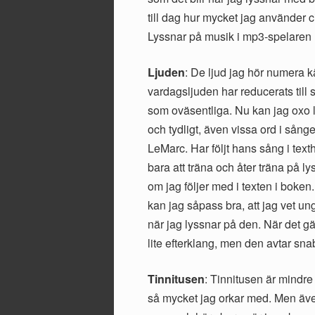
till dag hur mycket jag använder c
Lyssnar på musik i mp3-spelaren 
Ljuden
: De ljud jag hör numera 
vardagsljuden har reducerats till 
som oväsentliga. Nu kan jag oxo 
och tydligt, även vissa ord i sånger
LeMarc. Har följt hans sång i text
bara att träna och åter träna på 
om jag följer med i texten i boken
kan jag såpass bra, att jag vet un
när jag lyssnar på den. När det gä
lite efterklang, men den avtar sn
Tinnitusen
: Tinnitusen är mindr
så mycket jag orkar med. Men äve