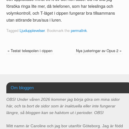
försöka ringa lite mer, då telefonen, som har teleslinga och
volymkontroll, och T-läget i cippen fungerar bra tillsammans
utan störande brus/sus i luren.
Tagged
Ljudupplevelser
.
Bookmark the
permalink
.
«
Testat telespolen i cippen
Nya justeringar av Opus 2
»
Om bloggen
OBS! Under våren 2026 kommer jag börja göra om mina sidor
här, och ta bort de sidor som är inaktuella eller inte fungerar
längre, så bloggen kan se halvtom ut i perioder. OBS!
Mitt namn är Caroline och jag bor utanför Göteborg. Jag är född