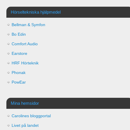
Hörseltekniska hjälpmedel
Bellman & Symfon
Bo Edin
Comfort Audio
Earstore
HRF Hörteknik
Phonak
PowEar
Mina hemsidor
Carolines bloggportal
Livet på landet