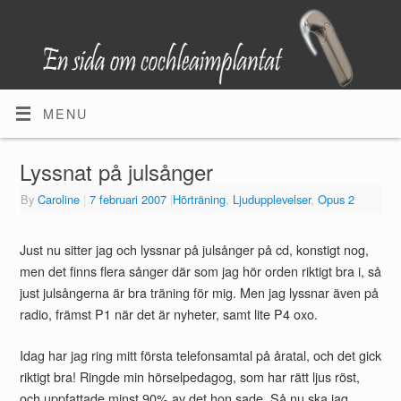
MENU
Lyssnat på julsånger
By
Caroline
|
7 februari 2007
|
Hörträning
,
Ljudupplevelser
,
Opus 2
Just nu sitter jag och lyssnar på julsånger på cd, konstigt nog,
men det finns flera sånger där som jag hör orden riktigt bra i, så
just julsångerna är bra träning för mig. Men jag lyssnar även på
radio, främst P1 när det är nyheter, samt lite P4 oxo.
Idag har jag ring mitt första telefonsamtal på åratal, och det gick
riktigt bra! Ringde min hörselpedagog, som har rätt ljus röst,
och uppfattade minst 90% av det hon sade. Så nu ska jag