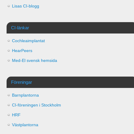
Lisas CI-blogg
CI-länkar
Cochleaimplantat
HearPeers
Med-El svensk hemsida
Föreningar
Barnplantorna
CI-föreningen i Stockholm
HRF
Västplantorna