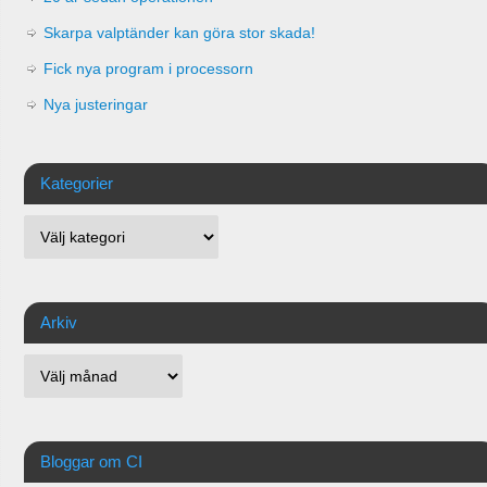
Skarpa valptänder kan göra stor skada!
Fick nya program i processorn
Nya justeringar
Kategorier
Arkiv
Bloggar om CI