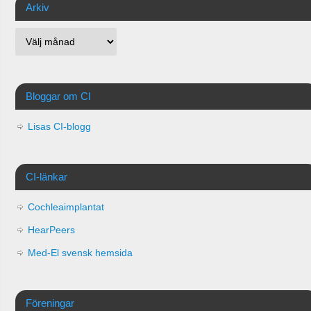
Arkiv
Bloggar om CI
Lisas CI-blogg
CI-länkar
Cochleaimplantat
HearPeers
Med-El svensk hemsida
Föreningar