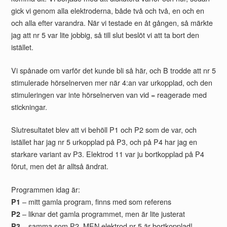
gick vi genom alla elektroderna, både två och två, en och en
och alla efter varandra. När vi testade en åt gången, så märkte
jag att nr 5 var lite jobbig, så till slut beslöt vi att ta bort den
istället.
Vi spånade om varför det kunde bli så här, och B trodde att nr 5
stimulerade hörselnerven mer när 4:an var urkopplad, och den
stimuleringen var inte hörselnerven van vid = reagerade med
stickningar.
Slutresultatet blev att vi behöll P1 och P2 som de var, och
istället har jag nr 5 urkopplad på P3, och på P4 har jag en
starkare variant av P3. Elektrod 11 var ju bortkopplad på P4
förut, men det är alltså ändrat.
Programmen idag är:
– mitt gamla program, finns med som referens
P1
– liknar det gamla programmet, men är lite justerat
P2
– samma som P2, MEN elektrod nr 5 är bortkopplad!
P3