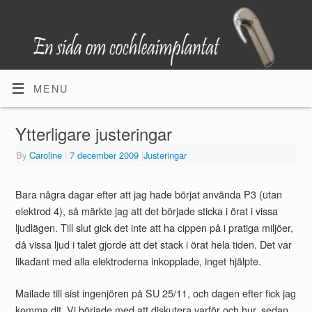
MENU
Ytterligare justeringar
By
Caroline
|
7 december 2009
|
Justeringar
Bara några dagar efter att jag hade börjat använda P3 (utan
elektrod 4), så märkte jag att det började sticka i örat i vissa
ljudlägen. Till slut gick det inte att ha cippen på i pratiga miljöer,
då vissa ljud i talet gjorde att det stack i örat hela tiden. Det var
likadant med alla elektroderna inkopplade, inget hjälpte.
Mailade till sist ingenjören på SU 25/11, och dagen efter fick jag
komma dit. Vi började med att diskutera varför och hur, sedan