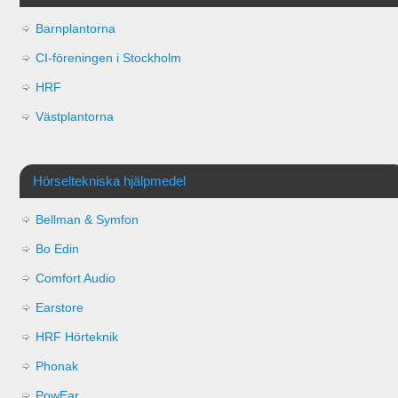
Barnplantorna
CI-föreningen i Stockholm
HRF
Västplantorna
Hörseltekniska hjälpmedel
Bellman & Symfon
Bo Edin
Comfort Audio
Earstore
HRF Hörteknik
Phonak
PowEar