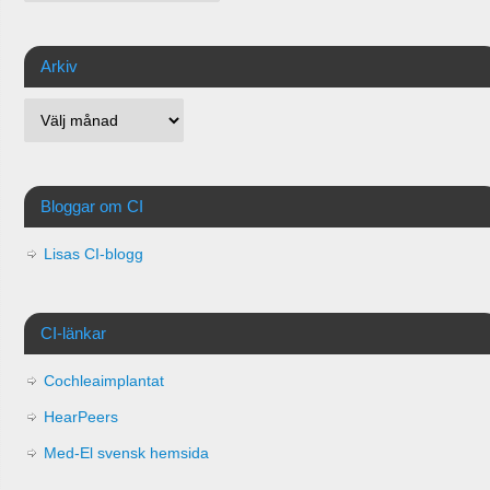
Arkiv
Bloggar om CI
Lisas CI-blogg
CI-länkar
Cochleaimplantat
HearPeers
Med-El svensk hemsida