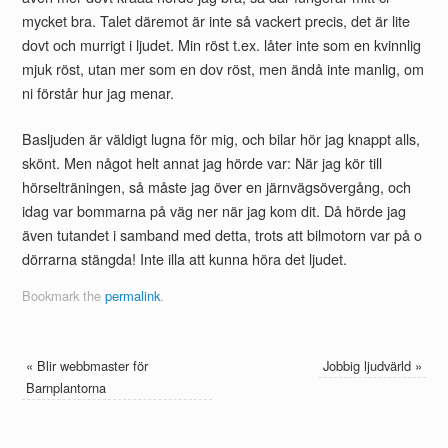
mycket bra. Talet däremot är inte så vackert precis, det är lite
dovt och murrigt i ljudet. Min röst t.ex. låter inte som en kvinnlig
mjuk röst, utan mer som en dov röst, men ändå inte manlig, om
ni förstår hur jag menar.
Basljuden är väldigt lugna för mig, och bilar hör jag knappt alls,
skönt. Men något helt annat jag hörde var: När jag kör till
hörselträningen, så måste jag över en järnvägsövergång, och
idag var bommarna på väg ner när jag kom dit. Då hörde jag
även tutandet i samband med detta, trots att bilmotorn var på o
dörrarna stängda! Inte illa att kunna höra det ljudet.
Bookmark the
permalink
.
«
Blir webbmaster för
Jobbig ljudvärld
»
Barnplantorna