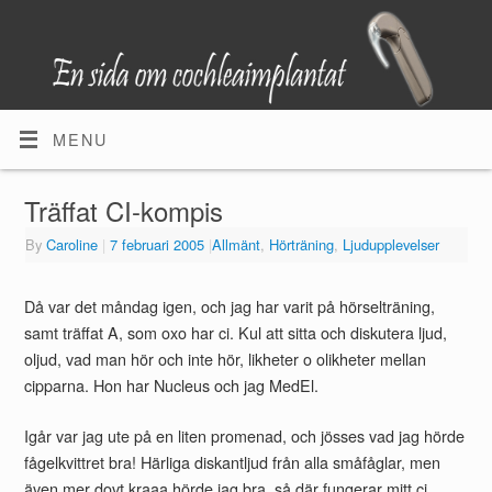
MENU
Träffat CI-kompis
By
Caroline
|
7 februari 2005
|
Allmänt
,
Hörträning
,
Ljudupplevelser
Då var det måndag igen, och jag har varit på hörselträning,
samt träffat A, som oxo har ci. Kul att sitta och diskutera ljud,
oljud, vad man hör och inte hör, likheter o olikheter mellan
cipparna. Hon har Nucleus och jag MedEl.
Igår var jag ute på en liten promenad, och jösses vad jag hörde
fågelkvittret bra! Härliga diskantljud från alla småfåglar, men
även mer dovt kraaa hörde jag bra, så där fungerar mitt ci