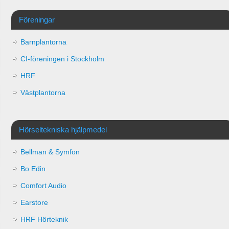
Föreningar
Barnplantorna
CI-föreningen i Stockholm
HRF
Västplantorna
Hörseltekniska hjälpmedel
Bellman & Symfon
Bo Edin
Comfort Audio
Earstore
HRF Hörteknik