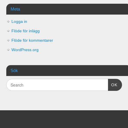
Meta
Logga in
Flöde för inlägg
Flöde för kommentarer
WordPress.org
Sök
OK