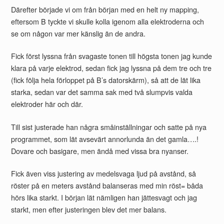
Därefter började vi om från början med en helt ny mapping,
eftersom B tyckte vi skulle kolla igenom alla elektroderna och
se om någon var mer känslig än de andra.
Fick först lyssna från svagaste tonen till högsta tonen jag kunde
klara på varje elektrod, sedan fick jag lyssna på dem tre och tre
(fick följa hela förloppet på B’s datorskärm), så att de lät lika
starka, sedan var det samma sak med två slumpvis valda
elektroder här och där.
Till sist justerade han några småinställningar och satte på nya
programmet, som lät avsevärt annorlunda än det gamla….!
Dovare och basigare, men ändå med vissa bra nyanser.
Fick även viss justering av medelsvaga ljud på avstånd, så
röster på en meters avstånd balanseras med min röst= båda
hörs lika starkt. I början lät nämligen han jättesvagt och jag
starkt, men efter justeringen blev det mer balans.