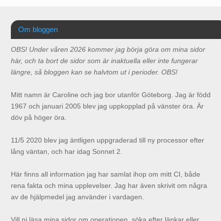
Om bloggen
OBS! Under våren 2026 kommer jag börja göra om mina sidor
här, och ta bort de sidor som är inaktuella eller inte fungerar
längre, så bloggen kan se halvtom ut i perioder. OBS!
Mitt namn är Caroline och jag bor utanför Göteborg. Jag är född
1967 och januari 2005 blev jag uppkopplad på vänster öra. Är
döv på höger öra.
11/5 2020 blev jag äntligen uppgraderad till ny processor efter
lång väntan, och har idag Sonnet 2.
Här finns all information jag har samlat ihop om mitt CI, både
rena fakta och mina upplevelser. Jag har även skrivit om några
av de hjälpmedel jag använder i vardagen.
Vill ni läsa mina sidor om operationen, söka efter länkar eller