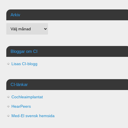
Arkiv
Bloggar om CI
Lisas CI-blogg
CI-länkar
Cochleaimplantat
HearPeers
Med-El svensk hemsida