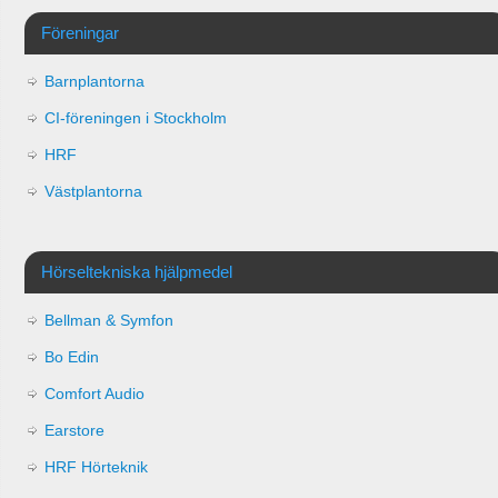
Föreningar
Barnplantorna
CI-föreningen i Stockholm
HRF
Västplantorna
Hörseltekniska hjälpmedel
Bellman & Symfon
Bo Edin
Comfort Audio
Earstore
HRF Hörteknik