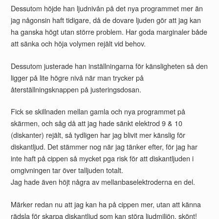
Dessutom höjde han ljudnivån på det nya programmet mer än
jag någonsin haft tidigare, då de dovare ljuden gör att jag kan
ha ganska högt utan större problem. Har goda marginaler både
att sänka och höja volymen rejält vid behov.
Dessutom justerade han inställningarna för känsligheten så den
ligger på lite högre nivå när man trycker på
återställningsknappen på justeringsdosan.
Fick se skillnaden mellan gamla och nya programmet på
skärmen, och såg då att jag hade sänkt elektrod 9 & 10
(diskanter) rejält, så tydligen har jag blivit mer känslig för
diskantljud. Det stämmer nog när jag tänker efter, för jag har
inte haft på cippen så mycket pga risk för att diskantljuden i
omgivningen tar över talljuden totalt.
Jag hade även höjt några av mellanbaselektroderna en del.
Märker redan nu att jag kan ha på cippen mer, utan att känna
rädsla för skarpa diskantljud som kan störa ljudmiljön, skönt!