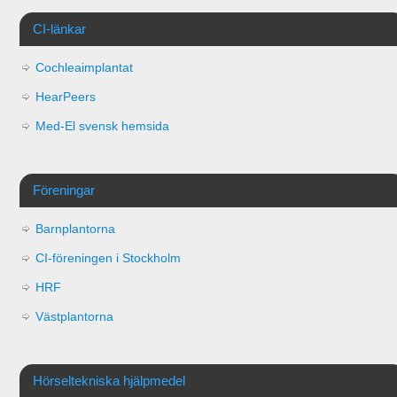
CI-länkar
Cochleaimplantat
HearPeers
Med-El svensk hemsida
Föreningar
Barnplantorna
CI-föreningen i Stockholm
HRF
Västplantorna
Hörseltekniska hjälpmedel