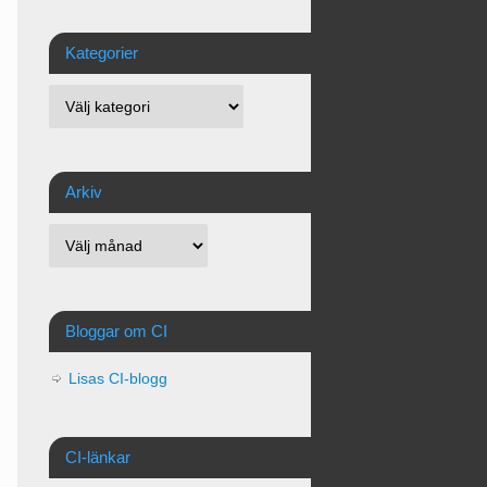
Kategorier
Arkiv
Bloggar om CI
Lisas CI-blogg
CI-länkar