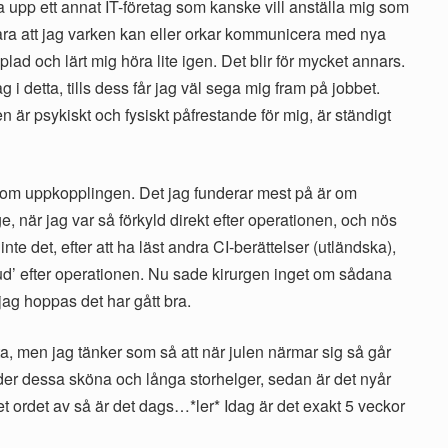
 upp ett annat IT-företag som kanske vill anställa mig som
ra att jag varken kan eller orkar kommunicera med nya
lad och lärt mig höra lite igen. Det blir för mycket annars.
tag i detta, tills dess får jag väl sega mig fram på jobbet.
n är psykiskt och fysiskt påfrestande för mig, är ständigt
t om uppkopplingen. Det jag funderar mest på är om
, när jag var så förkyld direkt efter operationen, och nös
te det, efter att ha läst andra CI-berättelser (utländska),
bud’ efter operationen. Nu sade kirurgen inget om sådana
 jag hoppas det har gått bra.
ta, men jag tänker som så att när julen närmar sig så går
 under dessa sköna och långa storhelger, sedan är det nyår
 ordet av så är det dags…*ler* Idag är det exakt 5 veckor