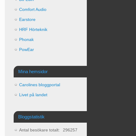
Comfort Audio
Earstore
HRF Hörteknik
Phonak
PowEar
Mina hemsidor
Carolines bloggportal
Livet på landet
Bloggstatistik
Antal besökare totalt:
296257