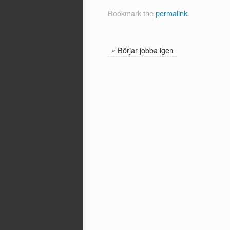
Bookmark the
permalink
.
«
Börjar jobba igen