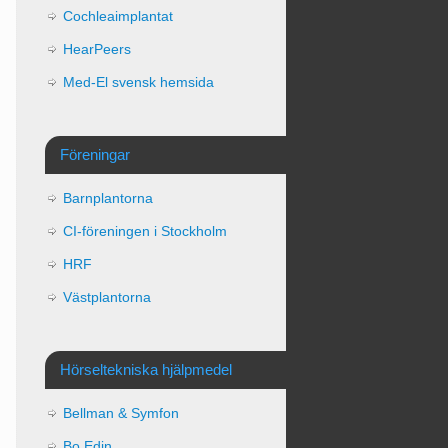
Cochleaimplantat
HearPeers
Med-El svensk hemsida
Föreningar
Barnplantorna
CI-föreningen i Stockholm
HRF
Västplantorna
Hörseltekniska hjälpmedel
Bellman & Symfon
Bo Edin