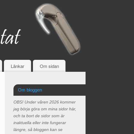
Länkar
Om sidan
Om bloggen
OBS! Under våren 2026 kommer
jag börja göra om mina sidor här,
och ta bort de sidor som är
inaktuella eller inte fungerar
längre, så bloggen kan se