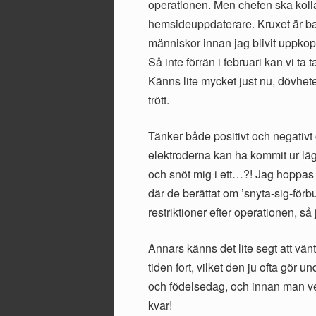
operationen. Men chefen ska kolla
hemsideuppdaterare. Kruxet är ba
människor innan jag blivit uppkopp
Så inte förrän i februari kan vi ta 
Känns lite mycket just nu, dövhete
trött.
Tänker både positivt och negativ
elektroderna kan ha kommit ur läge
och snöt mig i ett…?! Jag hoppas in
där de berättat om ’snyta-sig-för
restriktioner efter operationen, så
Annars känns det lite segt att vän
tiden fort, vilket den ju ofta gör
och födelsedag, och innan man vet
kvar!