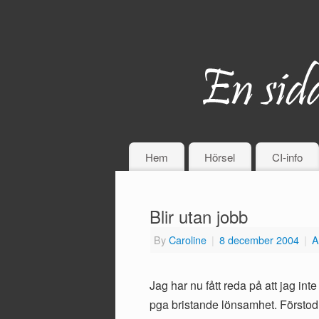
Hem
Hörsel
CI-info
Blir utan jobb
By
Caroline
|
8 december 2004
|
A
Jag har nu fått reda på att jag i
pga bristande lönsamhet. Förstod n