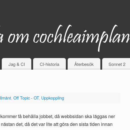
Jag & CI
CI-historia
Återbesök
Sonnet 2
llmänt
,
Off Topic - OT
,
Uppkoppling
nte kommer få behålla jobbet, då webbsidan ska läggas ner
ästan det, då det var lite att göra den sista tiden innan