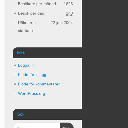
Besökare per månad:
1826
Besök per dag:
243
Räknaren
22 juni 2004
startade:
Meta
Logga in
Flöde för inlägg
Flöde för kommentarer
WordPress.org
Sök