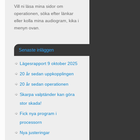
Vill ni läsa mina sidor om
operationen, söka efter länkar
eller kolla mina audiogram, kika i
menyn ovan.
Senaste inläggen
Lägesrapport 9 oktober 2025
20 år sedan uppkopplingen
20 år sedan operationen
Skarpa valptänder kan göra
stor skada!
Fick nya program i
processorn
Nya justeringar