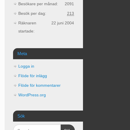
Besökare per månad:
2091
Besök per dag:
213
Räknaren
22 juni 2004
startade:
Meta
Logga in
Flöde för inlägg
Flöde för kommentarer
WordPress.org
Sök