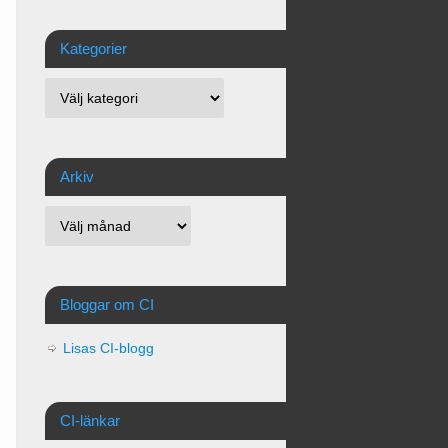
Kategorier
Arkiv
Bloggar om CI
Lisas CI-blogg
CI-länkar