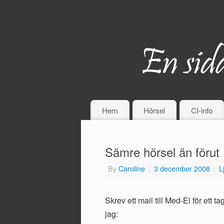
Hem
Hörsel
CI-info
Sämre hörsel än förut
By
Caroline
|
3 december 2008
|
L
Skrev ett mail till Med-El för ett
jag: