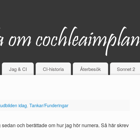
Jag & CI
CI-historia
Återbesök
Sonnet 2
judbilden idag
,
Tankar/Funderingar
 tag sedan och berättade om hur jag hör numera. Så här skrev