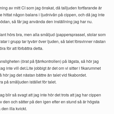
llning av mitt CI som jag önskat, då talljuden fortfarande är
te hittat någon balans i ljudnivån på cippen, och då jag inte
onödan, så får jag använda den inställning jag har nu.
ant hörs bra, men alla småljud (pappersprassel, stolar som
ar i grupp tar tyvärr över ljuden, så talet försvinner nästan
ra för att förbättra detta.
ligheten (örat på fjärrkontrollen) på lägsta, så hör jag
g inte vill det.Lite jobbigt är det om vi sitter i fikarummet
 hör jag det nästan bättre än talet vid fikabordet.
 på småljuden istället för talet.
t tag blir så svagt att jag inte hör det trots att jag har cippen
v den och sätter på den igen efter en stund så är högsta
 den illa kvickt.