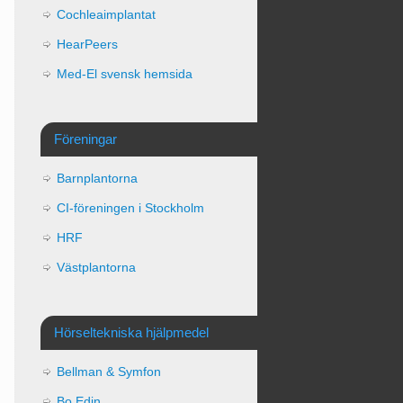
Cochleaimplantat
HearPeers
Med-El svensk hemsida
Föreningar
Barnplantorna
CI-föreningen i Stockholm
HRF
Västplantorna
Hörseltekniska hjälpmedel
Bellman & Symfon
Bo Edin