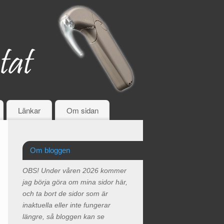
Länkar
Om sidan
Om bloggen
OBS! Under våren 2026 kommer
jag börja göra om mina sidor här,
och ta bort de sidor som är
inaktuella eller inte fungerar
längre, så bloggen kan se