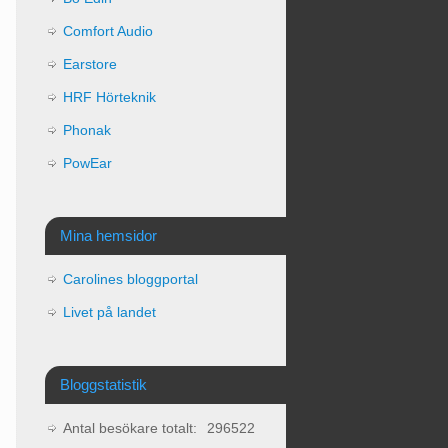
Comfort Audio
Earstore
HRF Hörteknik
Phonak
PowEar
Mina hemsidor
Carolines bloggportal
Livet på landet
Bloggstatistik
Antal besökare totalt:
296522