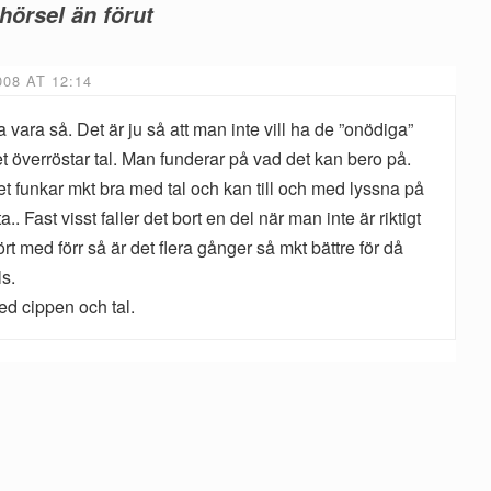
hörsel än förut
08 AT 12:14
va vara så. Det är ju så att man inte vill ha de ”onödiga”
det överröstar tal. Man funderar på vad det kan bero på.
det funkar mkt bra med tal och kan till och med lyssna på
. Fast visst faller det bort en del när man inte är riktigt
med förr så är det flera gånger så mkt bättre för då
ls.
ed cippen och tal.