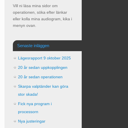
Vill ni läsa mina sidor om
operationen, söka efter länkar
eller kolla mina audiogram, kika i
menyn ovan.
Senaste inläggen
Lägesrapport 9 oktober 2025
20 år sedan uppkopplingen
20 år sedan operationen
Skarpa valptänder kan göra
stor skada!
Fick nya program i
processorn
Nya justeringar