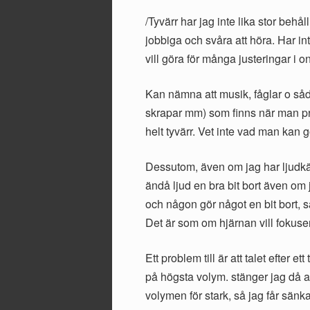
/Tyvärr har jag inte lika stor behå
jobbiga och svåra att höra. Har in
vill göra för många justeringar i 
Kan nämna att musik, fåglar o såd
skrapar mm) som finns när man prat
helt tyvärr. Vet inte vad man kan gö
Dessutom, även om jag har ljudkäns
ändå ljud en bra bit bort även om ja
och någon gör något en bit bort, så
Det är som om hjärnan vill fokusera
Ett problem till är att talet efter et
på högsta volym. stänger jag då a
volymen för stark, så jag får sänka