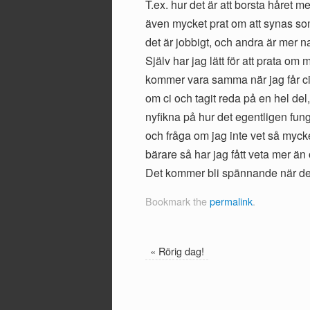
T.ex. hur det är att borsta håret m
även mycket prat om att synas som 
det är jobbigt, och andra är mer n
Själv har jag lätt för att prata om
kommer vara samma när jag får ci. 
om ci och tagit reda på en hel del
nyfikna på hur det egentligen fung
och fråga om jag inte vet så mycke
bärare så har jag fått veta mer än
Det kommer bli spännande när det
Bookmark the
permalink
.
«
Rörig dag!