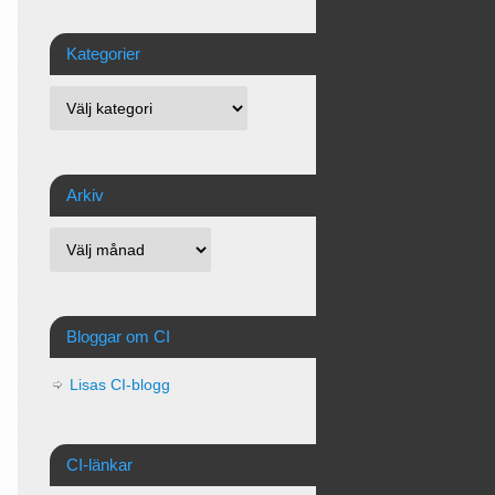
Kategorier
Arkiv
Bloggar om CI
Lisas CI-blogg
CI-länkar