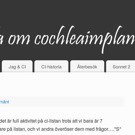
Jag & CI
CI-historia
Återbesök
Sonnet 2
lmänt
t är full aktivitet på ci-listan trots att vi bara är 7
are på listan, och vi andra överöser dem med frågor….*S*