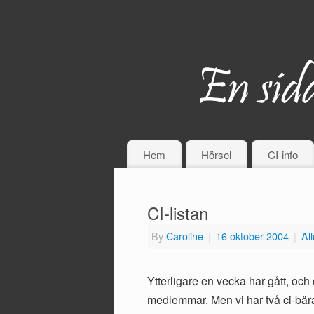
Hem
Hörsel
CI-info
CI-listan
By
Caroline
|
16 oktober 2004
|
Al
Ytterligare en vecka har gått, och de
medlemmar. Men vi har två ci-bär