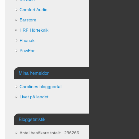
Comfort Audio
Earstore
HRF Hörteknik
Phonak
PowEar
Mina hemsidor
Carolines bloggportal
Livet på landet
Bloggstatistik
Antal besökare totalt:
296266