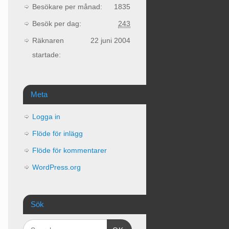
Besökare per månad:
1835
Besök per dag:
243
Räknaren
22 juni 2004
startade:
Meta
Logga in
Flöde för inlägg
Flöde för kommentarer
WordPress.org
Sök