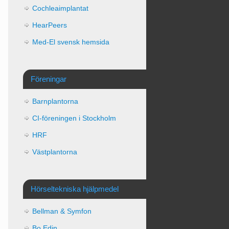
Cochleaimplantat
HearPeers
Med-El svensk hemsida
Föreningar
Barnplantorna
CI-föreningen i Stockholm
HRF
Västplantorna
Hörseltekniska hjälpmedel
Bellman & Symfon
Bo Edin