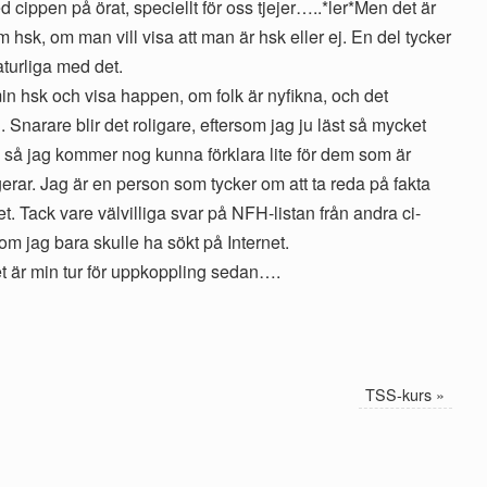
ed cippen på örat, speciellt för oss tjejer…..*ler*Men det är
hsk, om man vill visa att man är hsk eller ej. En del tycker
aturliga med det.
 min hsk och visa happen, om folk är nyfikna, och det
Snarare blir det roligare, eftersom jag ju läst så mycket
, så jag kommer nog kunna förklara lite för dem som är
erar. Jag är en person som tycker om att ta reda på fakta
t. Tack vare välvilliga svar på NFH-listan från andra ci-
 om jag bara skulle ha sökt på Internet.
 är min tur för uppkoppling sedan….
TSS-kurs
»