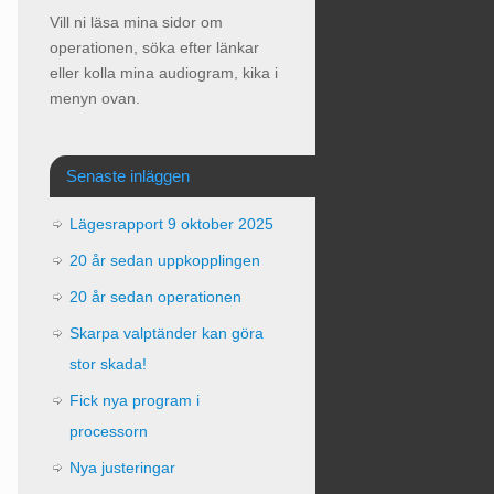
Vill ni läsa mina sidor om
operationen, söka efter länkar
eller kolla mina audiogram, kika i
menyn ovan.
Senaste inläggen
Lägesrapport 9 oktober 2025
20 år sedan uppkopplingen
20 år sedan operationen
Skarpa valptänder kan göra
stor skada!
Fick nya program i
processorn
Nya justeringar