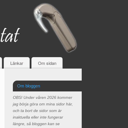
Länkar
Om sidan
Om bloggen
OBS! Under våren 2026 kommer
jag börja göra om mina sidor här,
och ta bort de sidor som är
inaktuella eller inte fungerar
längre, så bloggen kan se