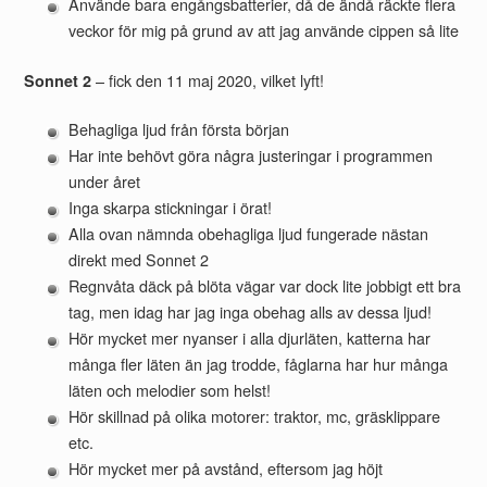
Använde bara engångsbatterier, då de ändå räckte flera
veckor för mig på grund av att jag använde cippen så lite
– fick den 11 maj 2020, vilket lyft!
Sonnet 2
Behagliga ljud från första början
Har inte behövt göra några justeringar i programmen
under året
Inga skarpa stickningar i örat!
Alla ovan nämnda obehagliga ljud fungerade nästan
direkt med Sonnet 2
Regnvåta däck på blöta vägar var dock lite jobbigt ett bra
tag, men idag har jag inga obehag alls av dessa ljud!
Hör mycket mer nyanser i alla djurläten, katterna har
många fler läten än jag trodde, fåglarna har hur många
läten och melodier som helst!
Hör skillnad på olika motorer: traktor, mc, gräsklippare
etc.
Hör mycket mer på avstånd, eftersom jag höjt