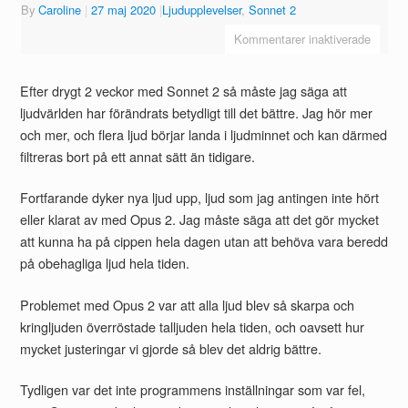
By
Caroline
|
27 maj 2020
|
Ljudupplevelser
,
Sonnet 2
Kommentarer inaktiverade
Efter drygt 2 veckor med Sonnet 2 så måste jag säga att
ljudvärlden har förändrats betydligt till det bättre. Jag hör mer
och mer, och flera ljud börjar landa i ljudminnet och kan därmed
filtreras bort på ett annat sätt än tidigare.
Fortfarande dyker nya ljud upp, ljud som jag antingen inte hört
eller klarat av med Opus 2. Jag måste säga att det gör mycket
att kunna ha på cippen hela dagen utan att behöva vara beredd
på obehagliga ljud hela tiden.
Problemet med Opus 2 var att alla ljud blev så skarpa och
kringljuden överröstade talljuden hela tiden, och oavsett hur
mycket justeringar vi gjorde så blev det aldrig bättre.
Tydligen var det inte programmens inställningar som var fel,