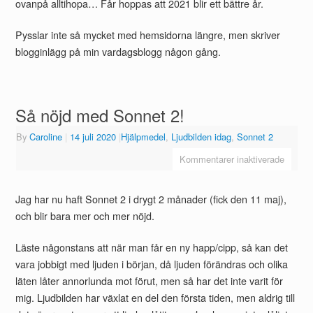
ovanpå alltihopa… Får hoppas att 2021 blir ett bättre år.
Pysslar inte så mycket med hemsidorna längre, men skriver
blogginlägg på min vardagsblogg någon gång.
Så nöjd med Sonnet 2!
By
Caroline
|
14 juli 2020
|
Hjälpmedel
,
Ljudbilden idag
,
Sonnet 2
Kommentarer inaktiverade
Jag har nu haft Sonnet 2 i drygt 2 månader (fick den 11 maj),
och blir bara mer och mer nöjd.
Läste någonstans att när man får en ny happ/cipp, så kan det
vara jobbigt med ljuden i början, då ljuden förändras och olika
läten låter annorlunda mot förut, men så har det inte varit för
mig. Ljudbilden har växlat en del den första tiden, men aldrig till