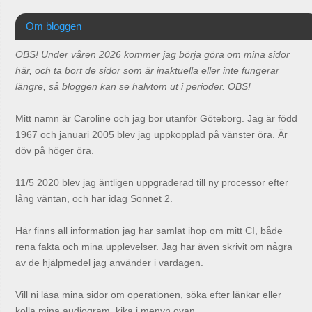
Om bloggen
OBS! Under våren 2026 kommer jag börja göra om mina sidor
här, och ta bort de sidor som är inaktuella eller inte fungerar
längre, så bloggen kan se halvtom ut i perioder. OBS!
Mitt namn är Caroline och jag bor utanför Göteborg. Jag är född
1967 och januari 2005 blev jag uppkopplad på vänster öra. Är
döv på höger öra.
11/5 2020 blev jag äntligen uppgraderad till ny processor efter
lång väntan, och har idag Sonnet 2.
Här finns all information jag har samlat ihop om mitt CI, både
rena fakta och mina upplevelser. Jag har även skrivit om några
av de hjälpmedel jag använder i vardagen.
Vill ni läsa mina sidor om operationen, söka efter länkar eller
kolla mina audiogram, kika i menyn ovan.