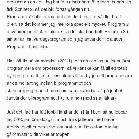
processorn en del. Jag har inte gjort några ändringar sedan jag
fick Sonnet 2, så det blir första gången nu.
Program 1 är bilprogrammet och det fungerar väldigt bra i
bilen, så det kommer jag inte röra speciellt mycket. Program 2
använder jag nästan inte alls så det ska bort helt. Program 3 i
sin tur är mitt vardagsprogram som jag använder hela tiden.
Program 4 finns inte.
Har fått tid nästa måndag (22/11), och då ska jag be ingenjören
programmera om processorn, så vi kanske kan få till ett totalt
nytt program att testa. Dessutom vill jag bygga ett program som
är ett mellanting mellan bilprogrammet och
standardprogrammet, och som kan användas på på jobbet
(använder bilprogrammet i kylrummen med sina fläktar)
Just det, jag har fått jobb i lanthandeln här i byn, så nu jobbar
jag 50% på förmiddagarna och trivs jättebra med både
arbetsuppgifter och arbetskamraterna. Dessutom har jag
gångavstånd dit vilket är toppen.