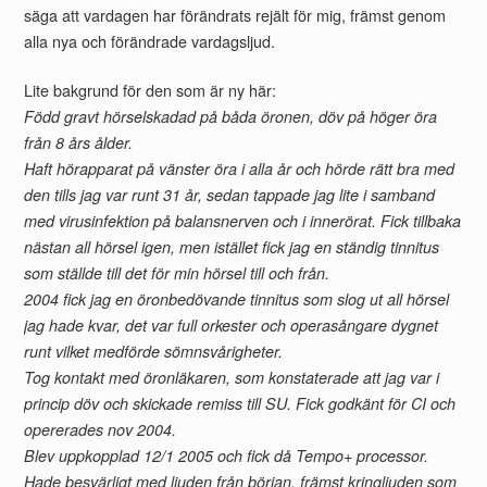
säga att vardagen har förändrats rejält för mig, främst genom
alla nya och förändrade vardagsljud.
Lite bakgrund för den som är ny här:
Född gravt hörselskadad på båda öronen, döv på höger öra
från 8 års ålder.
Haft hörapparat på vänster öra i alla år och hörde rätt bra med
den tills jag var runt 31 år, sedan tappade jag lite i samband
med virusinfektion på balansnerven och i innerörat.
Fick tillbaka
nästan all hörsel igen, men istället fick jag en ständig tinnitus
som ställde till det för min hörsel till och från.
2004 fick jag en öronbedövande tinnitus som slog ut all hörsel
jag hade kvar, det var full orkester och operasångare dygnet
runt vilket medförde sömnsvårigheter.
Tog kontakt med öronläkaren, som konstaterade att jag var i
princip döv och skickade remiss till SU. Fick godkänt för CI och
opererades nov 2004.
Blev uppkopplad 12/1 2005 och fick då Tempo+ processor.
Hade besvärligt med ljuden från början, främst kringljuden som