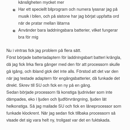
känsligheten mycket mer
Har ett speciellt bilprogram och numera lyssnar jag på
musik i bilen, och på sistone har jag börjat uppfatta ord
när de pratar mellan låtarna
Använder bara laddningsbara batterier, vilket fungerar
bra för mig
Nu i vintras fick jag problem på flera sätt.
Först började batteriadaptern för laddningsbart batteri krångla,
då jag fick lirka flera gånger med den för att processorn skulle
gå igång, och ibland gick det inte alls. Förstod att det var den
när jag testade adaptern för engångsbatterier, då funkade det
direkt. Skrev till SU och fick en ny på en gång.
Sedan började processorn få konstiga ljudnivåer som inte
dämpades, eko i ljuden och ljudförvrängning, ljuden lät
helkonstiga. Så jag mailade SU och fick en låneprocessor som
funkade klockrent. När jag sedan fick tillbaka processorn så
visade det sig vara helt ny, troligast var det en fuktskada.