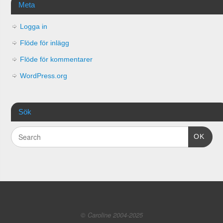
Meta
Logga in
Flöde för inlägg
Flöde för kommentarer
WordPress.org
Sök
OK
© Caroline 2004-2025