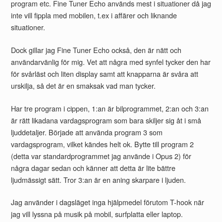
program etc. Fine Tuner Echo används mest i situationer då jag
inte vill fippla med mobilen, t.ex i affärer och liknande
situationer.
Dock gillar jag Fine Tuner Echo också, den är nätt och
användarvänlig för mig. Vet att några med synfel tycker den har
för svårläst och liten display samt att knapparna är svåra att
urskilja, så det är en smaksak vad man tycker.
Har tre program i cippen, 1:an är bilprogrammet, 2:an och 3:an
är rätt likadana vardagsprogram som bara skiljer sig åt i små
ljuddetaljer. Började att använda program 3 som
vardagsprogram, vilket kändes helt ok. Bytte till program 2
(detta var standardprogrammet jag använde i Opus 2) för
några dagar sedan och känner att detta är lite bättre
ljudmässigt sätt. Tror 3:an är en aning skarpare i ljuden.
Jag använder i dagsläget inga hjälpmedel förutom T-hook när
jag vill lyssna på musik på mobil, surfplatta eller laptop.