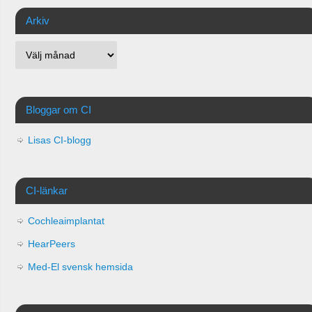
Arkiv
Bloggar om CI
Lisas CI-blogg
CI-länkar
Cochleaimplantat
HearPeers
Med-El svensk hemsida