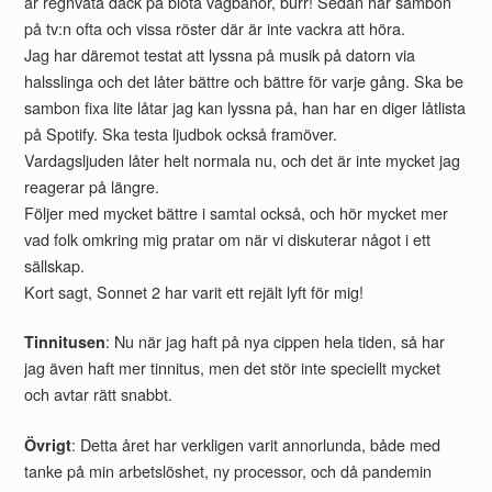
är regnvåta däck på blöta vägbanor, burr! Sedan har sambon
på tv:n ofta och vissa röster där är inte vackra att höra.
Jag har däremot testat att lyssna på musik på datorn via
halsslinga och det låter bättre och bättre för varje gång. Ska be
sambon fixa lite låtar jag kan lyssna på, han har en diger låtlista
på Spotify. Ska testa ljudbok också framöver.
Vardagsljuden låter helt normala nu, och det är inte mycket jag
reagerar på längre.
Följer med mycket bättre i samtal också, och hör mycket mer
vad folk omkring mig pratar om när vi diskuterar något i ett
sällskap.
Kort sagt, Sonnet 2 har varit ett rejält lyft för mig!
: Nu när jag haft på nya cippen hela tiden, så har
Tinnitusen
jag även haft mer tinnitus, men det stör inte speciellt mycket
och avtar rätt snabbt.
: Detta året har verkligen varit annorlunda, både med
Övrigt
tanke på min arbetslöshet, ny processor, och då pandemin