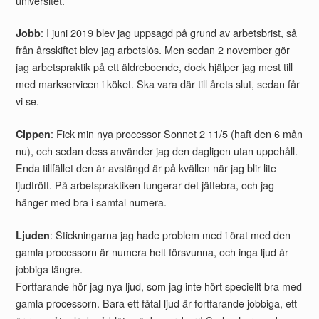
universitet.
: I juni 2019 blev jag uppsagd på grund av arbetsbrist, så
Jobb
från årsskiftet blev jag arbetslös. Men sedan 2 november gör
jag arbetspraktik på ett äldreboende, dock hjälper jag mest till
med markservicen i köket. Ska vara där till årets slut, sedan får
vi se.
: Fick min nya processor Sonnet 2 11/5 (haft den 6 mån
Cippen
nu), och sedan dess använder jag den dagligen utan uppehåll.
Enda tillfället den är avstängd är på kvällen när jag blir lite
ljudtrött. På arbetspraktiken fungerar det jättebra, och jag
hänger med bra i samtal numera.
: Stickningarna jag hade problem med i örat med den
Ljuden
gamla processorn är numera helt försvunna, och inga ljud är
jobbiga längre.
Fortfarande hör jag nya ljud, som jag inte hört speciellt bra med
gamla processorn. Bara ett fåtal ljud är fortfarande jobbiga, ett