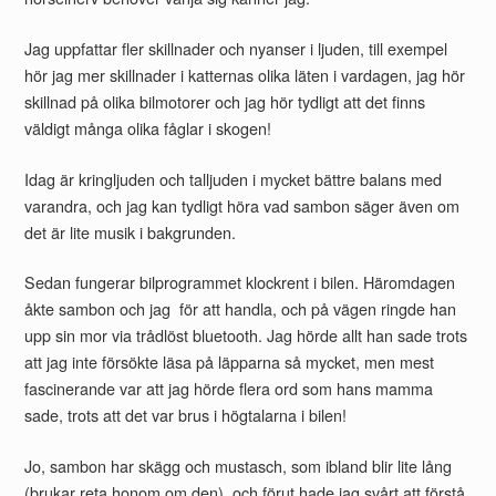
Jag uppfattar fler skillnader och nyanser i ljuden, till exempel
hör jag mer skillnader i katternas olika läten i vardagen, jag hör
skillnad på olika bilmotorer och jag hör tydligt att det finns
väldigt många olika fåglar i skogen!
Idag är kringljuden och talljuden i mycket bättre balans med
varandra, och jag kan tydligt höra vad sambon säger även om
det är lite musik i bakgrunden.
Sedan fungerar bilprogrammet klockrent i bilen. Häromdagen
åkte sambon och jag för att handla, och på vägen ringde han
upp sin mor via trådlöst bluetooth. Jag hörde allt han sade trots
att jag inte försökte läsa på läpparna så mycket, men mest
fascinerande var att jag hörde flera ord som hans mamma
sade, trots att det var brus i högtalarna i bilen!
Jo, sambon har skägg och mustasch, som ibland blir lite lång
(brukar reta honom om den), och förut hade jag svårt att förstå