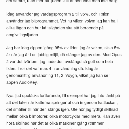
det sämre, utan mer att ljuden låtit annorlunda men inte dåligt.
Idag använder jag vardagsprogram 2 till 95%, och i bilen
använder jag bilprogrammet. Vet nu vilken volym jag kan ha i
olika lägen och hur känsligheten ska stå beroende på
omgivningsljuden.
Jag har idag cippen igång 95% av tiden jag är vaken, sista 5%
är när jag är i en jobbig miljö, då stänger jag av den. Med Opus
2 var det tvärtom, jag hade den avstängd så gott som hela
tiden. Tror det var max 4 h användning då. Idag är
genomsnittlig användning 11, 2 h/dygn, vilket jag kan se i
appen AudioKey.
Nya ljud upptäcks fortfarande, till exempel har jag inte tänkt på
att det låter när katterna springer ut och in genom kattluckan,
det smäller till när den stängs igen. Ute hör jag tydligt skillnad
mellan olika bilmotorer, olika motorcyklar med mera. Kan även
höra skillnad när det är olika maskiner igång (trimmer,