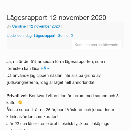
Lägesrapport 12 november 2020
By
Caroline
|
12 november 2020
|
Ljudbilden idag
,
Lägesrapport
,
Sonnet 2
Kommentarer inaktiverade
Ja, nu är det 5½ år sedan förra lägesrapporten, som ni
förresten kan läsa
HÄR
.
Då använde jag cippen nästan inte alls på grund av
ljudsvårigheterna, idag är läget helt annorlunda!
: Bor kvar i villan utanför Lerum med sambo och 3
Privatlivet
katter
Äldste sonen L är nu 26 år, bor i Västerås och jobbar inom
kriminalvården som kurator!
J är 22 och läser tredje året i teknisk fysik på Linköpings