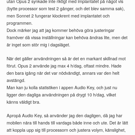
utan Opus 2 synkade inte riktigt med implantatet på något vis
(bytte processor som test 2 gånger, och det blev samma sak),
men Sonnet 2 fungerar klockrent med implantatet och
programmen.
Dock märker jag att jag kommer behöva göra justeringar
framöver då vissa inställningar kan behöva ändras lite, men det
är inget som stör mig i dagsläget.
När det gäller användningen så är det en markant skillnad mot
förut. Opus 2 använde jag max 4 h/dag, oftast mindre. Hade
den bara igång när det var nödvändigt, annars var den helt
avstängd.
Man kan ju kolla statistiken i appen Audio Key, och just nu
ligger den dagliga användningen på drygt 10 h/dag, vilket
känns väldigt bra.
Apropå Audio Key, så använder jag den dagligen, då jag har
mobilen nära till hands till vardags både inne och ute. Det är lätt
att koppla upp sig till processorn och justera volym, känslighet,