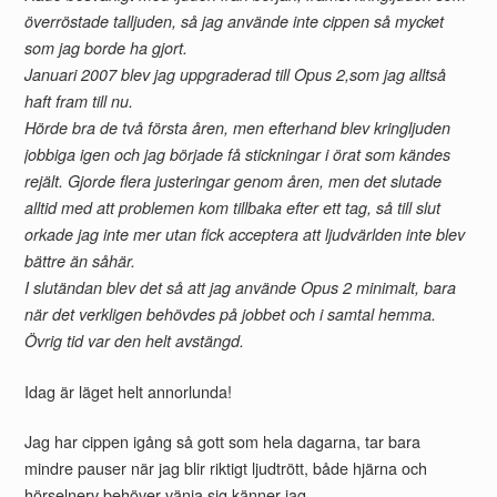
överröstade talljuden, så jag använde inte cippen så mycket
som jag borde ha gjort.
Januari 2007 blev jag uppgraderad till Opus 2,som jag alltså
haft fram till nu.
Hörde bra de två första åren, men efterhand blev kringljuden
jobbiga igen och jag började få stickningar i örat som kändes
rejält. Gjorde flera justeringar genom åren, men det slutade
alltid med att problemen kom tillbaka efter ett tag, så till slut
orkade jag inte mer utan fick acceptera att ljudvärlden inte blev
bättre än såhär.
I slutändan blev det så att jag använde Opus 2 minimalt, bara
när det verkligen behövdes på jobbet och i samtal hemma.
Övrig tid var den helt avstängd.
Idag är läget helt annorlunda!
Jag har cippen igång så gott som hela dagarna, tar bara
mindre pauser när jag blir riktigt ljudtrött, både hjärna och
hörselnerv behöver vänja sig känner jag.