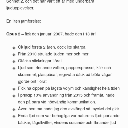
Sonnet 2, och det har varit ett år med underbara
ljudupplevelser.
En liten jämförelse:
– fick den januari 2007, hade den i 13 år!
Opus 2
Ok ljud första 2 åren, dock lite skarpa
Från 2010 strulade ljuden mer och mer
Otäcka stickningar i örat
Ljud som rinnande vatten, pappersprassel, klirr och
skrammel, plastpåsar, regnvåta däck på blöta vägar
gjorde ont i örat
Fick ha cippen på lägsta volym och känslighet hela tiden
I princip 10% användning från 2015 och framåt, hade
den på bara vid nödvändig kommunikation.
Även hemma hade jag den avstängd så mycket det gick
Enda ljud som var behagliga var naturens ljud: porlande
bäckar, fågelkvitter, vindens susande och liknande ljud