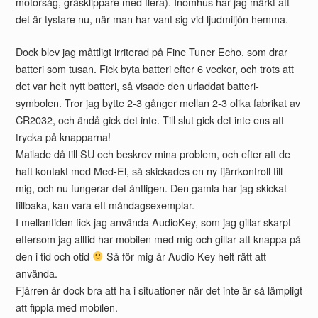
motorsåg, gräsklippare med flera). Inomhus har jag märkt att
det är tystare nu, när man har vant sig vid ljudmiljön hemma.
Dock blev jag måttligt irriterad på Fine Tuner Echo, som drar
batteri som tusan. Fick byta batteri efter 6 veckor, och trots att
det var helt nytt batteri, så visade den urladdat batteri-
symbolen. Tror jag bytte 2-3 gånger mellan 2-3 olika fabrikat av
CR2032, och ändå gick det inte. Till slut gick det inte ens att
trycka på knapparna!
Mailade då till SU och beskrev mina problem, och efter att de
haft kontakt med Med-El, så skickades en ny fjärrkontroll till
mig, och nu fungerar det äntligen. Den gamla har jag skickat
tillbaka, kan vara ett måndagsexemplar.
I mellantiden fick jag använda AudioKey, som jag gillar skarpt
eftersom jag alltid har mobilen med mig och gillar att knappa på
den i tid och otid
Så för mig är Audio Key helt rätt att
använda.
Fjärren är dock bra att ha i situationer när det inte är så lämpligt
att fippla med mobilen.