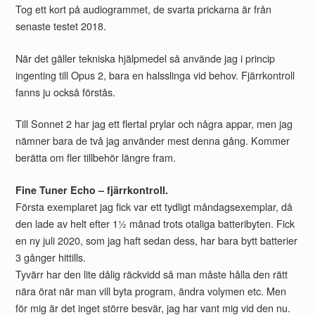
Tog ett kort på audiogrammet, de svarta prickarna är från
senaste testet 2018.
När det gäller tekniska hjälpmedel så använde jag i princip
ingenting till Opus 2, bara en halsslinga vid behov. Fjärrkontroll
fanns ju också förstås.
Till Sonnet 2 har jag ett flertal prylar och några appar, men jag
nämner bara de två jag använder mest denna gång. Kommer
berätta om fler tillbehör längre fram.
Fine Tuner Echo – fjärrkontroll.
Första exemplaret jag fick var ett tydligt måndagsexemplar, då
den lade av helt efter 1½ månad trots otaliga batteribyten. Fick
en ny juli 2020, som jag haft sedan dess, har bara bytt batterier
3 gånger hittills.
Tyvärr har den lite dålig räckvidd så man måste hålla den rätt
nära örat när man vill byta program, ändra volymen etc. Men
för mig är det inget större besvär, jag har vant mig vid den nu.